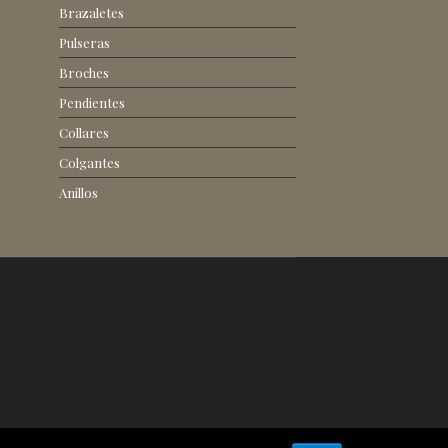
Brazaletes
Pulseras
Broches
Pendientes
Collares
Colgantes
Anillos