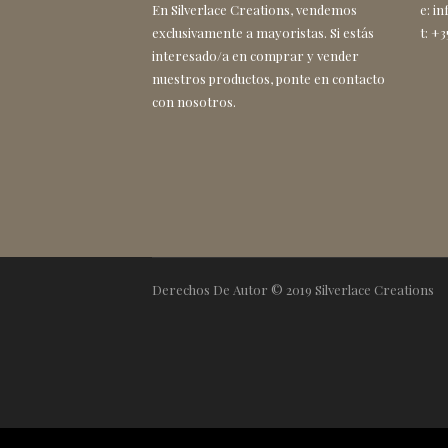
En Silverlace Creations, vendemos
e: i
exclusivamente a mayoristas. Si estás
t: +
interesado/a en comprar y vender
nuestros productos, ponte en contacto
con nosotros.
Derechos De Autor © 2019 Silverlace Creations