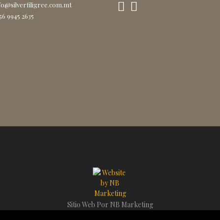
nfo@silverfiligree.com.mt
356 9945 2635
Sitio Web Por
NB Marketing