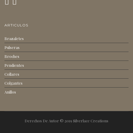
ARTICULOS
t
Brazaletes
Pulseras
Broches
Pendientes
Collares
i
Colgantes
Anillos
Derechos De Autor © 2019 Silverlace Creations
o