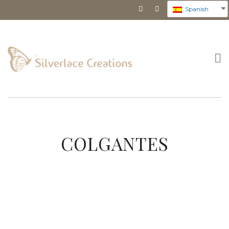
Spanish
T
o
COLGANTES
g