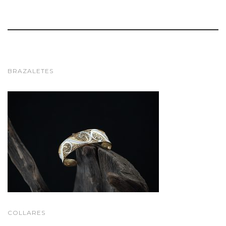
g
BRAZALETES
l
e
COLLARES